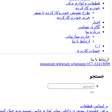
قطعات و لوازم یدکی
خودرو کارکرده
طرح تعویض خودروکارکرده با صفر
خرید خودرو کارکرده
اخبار
گالری تصاویر
درباره ما
چارت سازمانی
ارتباط با ما
(۰)
حساب کاربری
ارتباط با ما
instagram
telegram
whatsapp
017-32433099
جستجو
بر اساس قطعات
برقی
جلوبندی
موتوری
داخلی
سایر
لوازم جانبی
تسمه
بدنه
خنک کنند