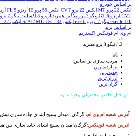
بر اساس خودرو
ایکس 22 پرو MT
ایکس 22 پرو CVT
ایکس 55 پرو IE
آریزو 5 FL
آریزو 
CVT
آریزو 6 GT
تیگو 7 پرو پلاگین هیبرید
آریزو 8 اکسلنت
تیگو 7 پرومکس دو دیفرانسیل
110
exe/ Ie
تیگو 7
آریزو 6 exe
ایکس 33 - S/ AT/ MT/ Cvt
ایکس 22- Sport Lx/ Cvt/ MT
بر اساس برند
ام وی ام
فونیکس
اکستریم
/ تیگو 8 پرو هیبرید
مرتب سازی بر اساس:
پربازدیدترین
جدیدترین
ارزان‌ترین
گران‌ترین
در حال حاضر محصولی وجود ندارد
آدرس شعبه ام وی ام:
گرگان؛ ميدان بسيج ابتدای جاده ساری نبش ه
آدرس شعبه فونیکس:
گرگان؛میدان بسیج ابتدای جاده ساری بین هیرکان
( روبروی سایت اداری )