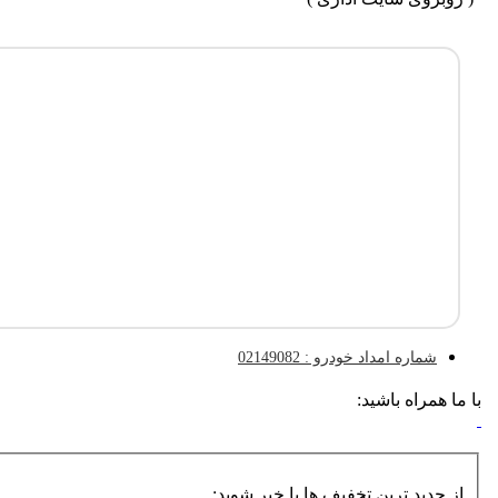
شماره امداد خودرو : 02149082
با ما همراه باشید:
از جدید ترین تخفیف ها با خبر شوید: