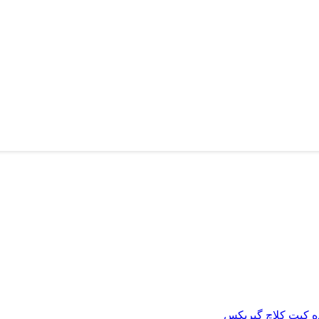
ه
کیت کلاچ
گیربکس