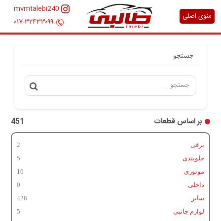
mvmtalebi240
منوی اصلی
۰۱۷-۳۲۴۳۳۰۹۹
جستجو
بر اساس قطعات
451
برقی
2
جلوبندی
5
موتوری
10
داخلی
9
سایر
428
لوازم جانبی
5