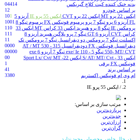
0
4
4
1
4
بدنه
خنک کننده
کیت کلاچ
گیربکس
12
بر اساس خودرو
1
0
1
ایکس 22 پرو MT
ایکس 22 پرو CVT
ایکس 55 پرو IE
آریزو 5
1
0
0
1
FL
آریزو 6 پرو
تیگو 7 پرو پرمیوم
فونیکس FX پرمیوم
تیگو 8
1
1
0
پرومکس IE
تیگو 8 پرو هیبرید
ایکس 33 کراس MT
ایکس 33
1
1
1
کراس CVT
آریزو 6 GT
تیگو 7 پرو پلاگین هیبرید
آریزو 8
1
1
اکسلنت
تیگو 7 پرومکس دو دیفرانسیل
تیگو 7 پرومکس تک
0
0
0
0
دیفرانسیل
فونیکس FX دودیفرانسیل
315 - AT / MT
530
0
0
0
0
0
550- MT/ CVT
تیگو 5 - exe/ Ie
110
تیگو 7
آریزو 6 exe
0
0
ایکس 33 - S/ AT/ MT/ Cvt
ایکس 22- Sport Lx/ Cvt/ MT
1
فونیکس FX برقی
41
بر اساس برند
33
8
0
ام وی ام
فونیکس
اکستریم
/ ایکس 55 پرو IE
مرتب سازی بر اساس:
پربازدیدترین
جدیدترین
ارزان‌ترین
گران‌ترین
در حال حاضر محصولی وجود ندارد