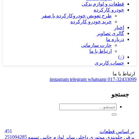
قطعات و لوازم یدکی
خودرو کارکرده
طرح تعویض خودروکارکرده با صفر
خرید خودرو کارکرده
اخبار
گالری تصاویر
درباره ما
چارت سازمانی
ارتباط با ما
(۰)
حساب کاربری
ارتباط با ما
instagram
telegram
whatsapp
017-32433099
جستجو
451
بر اساس قطعات
2
5
10
9
428
5
برقی
جلوبندی
موتوری
داخلی
سایر
لوازم جانبی
تسمه