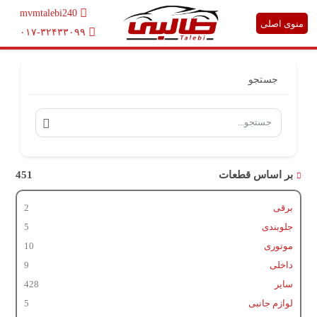
mvmtalebi240
منوی اصلی
۰۱۷-۳۲۴۳۳۰۹۹
جستجو
بر اساس قطعات
451
برقی
2
جلوبندی
5
موتوری
10
داخلی
9
سایر
428
لوازم جانبی
5