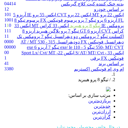
0
4
4
1
4
بدنه
خنک کننده
کیت کلاچ
گیربکس
12
بر اساس خودرو
1
0
1
ایکس 22 پرو MT
ایکس 22 پرو CVT
ایکس 55 پرو IE
آریزو 5
1
0
0
1
FL
آریزو 6 پرو
تیگو 7 پرو پرمیوم
فونیکس FX پرمیوم
تیگو 8
1
1
0
پرومکس IE
تیگو 8 پرو هیبرید
ایکس 33 کراس MT
ایکس 33
1
1
1
کراس CVT
آریزو 6 GT
تیگو 7 پرو پلاگین هیبرید
آریزو 8
1
1
اکسلنت
تیگو 7 پرومکس دو دیفرانسیل
تیگو 7 پرومکس تک
0
0
0
0
دیفرانسیل
فونیکس FX دودیفرانسیل
315 - AT / MT
530
0
0
0
0
0
550- MT/ CVT
تیگو 5 - exe/ Ie
110
تیگو 7
آریزو 6 exe
0
0
ایکس 33 - S/ AT/ MT/ Cvt
ایکس 22- Sport Lx/ Cvt/ MT
1
فونیکس FX برقی
41
بر اساس برند
33
8
0
ام وی ام
فونیکس
اکستریم
/ تیگو 8 پرو هیبرید
مرتب سازی بر اساس:
پربازدیدترین
جدیدترین
ارزان‌ترین
گران‌ترین
در حال حاضر محصولی وجود ندارد