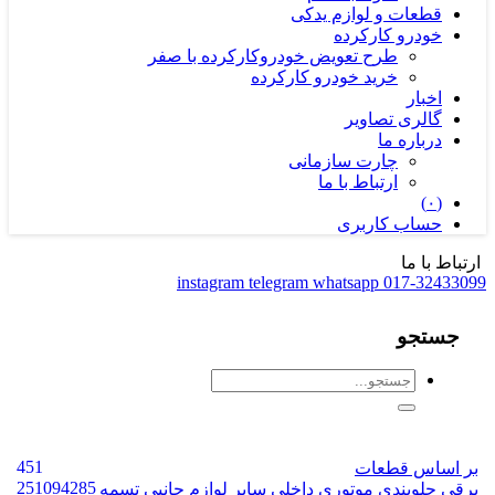
قطعات و لوازم یدکی
خودرو کارکرده
طرح تعویض خودروکارکرده با صفر
خرید خودرو کارکرده
اخبار
گالری تصاویر
درباره ما
چارت سازمانی
ارتباط با ما
(۰)
حساب کاربری
ارتباط با ما
instagram
telegram
whatsapp
017-32433099
جستجو
451
بر اساس قطعات
2
5
10
9
428
5
برقی
جلوبندی
موتوری
داخلی
سایر
لوازم جانبی
تسمه